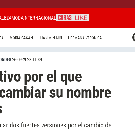
ALEZA
MODA
INTERNACIONAL
CARAS MIAMI
TA
MORIA CASÁN
JUAN MINUJÍN
HERMANA VERÓNICA
CARAS BRASIL
CARAS URUGUAY
DADES
26-09-2023 11:39
ivo por el que
 cambiar su nombre
s
lar dos fuertes versiones por el cambio de