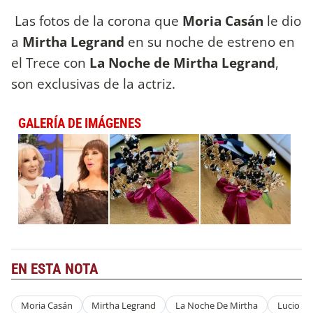
Las fotos de la corona que
Moria Casán
le dio
a
Mirtha Legrand
en su noche de estreno en
el Trece con
La Noche de Mirtha Legrand
,
son exclusivas de la actriz.
GALERÍA DE IMÁGENES
EN ESTA NOTA
Moria Casán
Mirtha Legrand
La Noche De Mirtha
Lucio Be