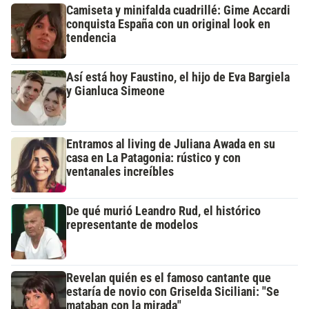
Camiseta y minifalda cuadrillé: Gime Accardi
conquista España con un original look en
tendencia
Así está hoy Faustino, el hijo de Eva Bargiela
y Gianluca Simeone
Entramos al living de Juliana Awada en su
casa en La Patagonia: rústico y con
ventanales increíbles
De qué murió Leandro Rud, el histórico
representante de modelos
Revelan quién es el famoso cantante que
estaría de novio con Griselda Siciliani: "Se
mataban con la mirada"