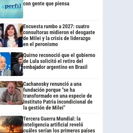
con gente que piensa
Encuesta rumbo a 2027: cuatro
consultoras midieron el desgaste
de Milei y la crisis de liderazgo
en el peronismo
Quirno reconoció que el gobierno
de Lula solicitó el retiro del
embajador argentino en Brasil
Cachanosky renunció a una
fundación porque "se ha
transformado en una especie de
Instituto Patria incondicional de
la gestión de Milei"
Tercera Guerra Mundial: la
inteligencia artificial reveló
cuáles serían los primeros países