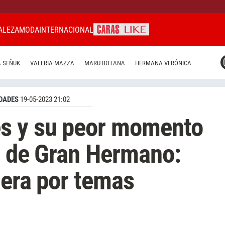
ALEZA
MODA
INTERNACIONAL
CARAS MIAMI
 SEÑUK
VALERIA MAZZA
MARU BOTANA
HERMANA VERÓNICA
CARAS BRASIL
CARAS URUGUAY
DADES
19-05-2023 21:02
s y su peor momento
a de Gran Hermano:
uera por temas