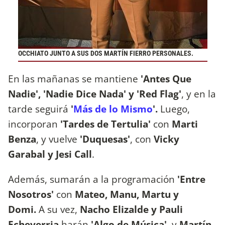
OCCHIATO JUNTO A SUS DOS MARTÍN FIERRO PERSONALES.
En las mañanas se mantiene
'Antes Que
Nadie', 'Nadie Dice Nada' y 'Red Flag'
, y en la
tarde seguirá
'
Más de lo Mismo
'.
Luego,
incorporan
'Tardes de Tertulia'
con
Marti
Benza
, y vuelve
'Duquesas'
, con
Vicky
Garabal y Jesi Call
.
Además, sumarán a la programación
'Entre
Nosotros'
con
Mateo, Manu, Martu y
Domi.
A su vez,
Nacho Elizalde y Pauli
Echeverria
harán
'Algo de Música',
y
Martín