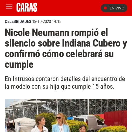
EN VIVO
CELEBRIDADES
18-10-2023 14:15
Nicole Neumann rompió el
silencio sobre Indiana Cubero y
confirmó cómo celebrará su
cumple
En Intrusos contaron detalles del encuentro de
la modelo con su hija que cumple 15 años.