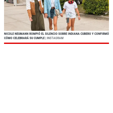
NICOLE NEUMANN ROMPIÓ EL SILENCIO SOBRE INDIANA CUBERO Y CONFIRMÓ
CÓMO CELEBRARÁ SU CUMPLE
| INSTAGRAM