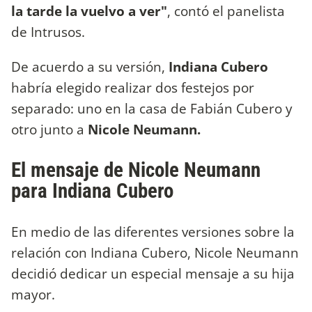
la tarde la vuelvo a ver"
, contó el panelista
de Intrusos.
De acuerdo a su versión,
Indiana Cubero
habría elegido realizar dos festejos por
separado: uno en la casa de Fabián Cubero y
otro junto a
Nicole Neumann.
El mensaje de Nicole Neumann
para Indiana Cubero
En medio de las diferentes versiones sobre la
relación con Indiana Cubero, Nicole Neumann
decidió dedicar un especial mensaje a su hija
mayor.