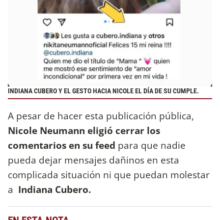
INDIANA CUBERO Y EL GESTO HACIA NICOLE EL DÍA DE SU CUMPLE.
A pesar de hacer esta publicación pública,
Nicole Neumann eligió cerrar los
comentarios en su feed
para que nadie
pueda dejar mensajes dañinos en esta
complicada situación ni que puedan molestar
a
Indiana Cubero.