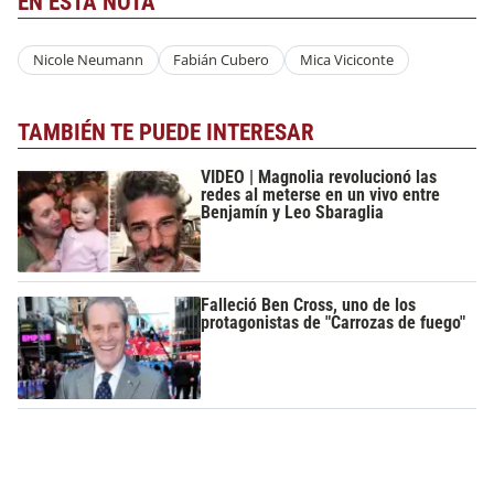
EN ESTA NOTA
Nicole Neumann
Fabián Cubero
Mica Viciconte
TAMBIÉN TE PUEDE INTERESAR
VIDEO | Magnolia revolucionó las
redes al meterse en un vivo entre
Benjamín y Leo Sbaraglia
Falleció Ben Cross, uno de los
protagonistas de "Carrozas de fuego"