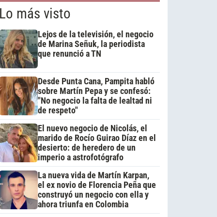
Lo más visto
Lejos de la televisión, el negocio
de Marina Señuk, la periodista
que renunció a TN
Desde Punta Cana, Pampita habló
sobre Martín Pepa y se confesó:
"No negocio la falta de lealtad ni
de respeto"
El nuevo negocio de Nicolás, el
marido de Rocío Guirao Díaz en el
desierto: de heredero de un
imperio a astrofotógrafo
La nueva vida de Martín Karpan,
el ex novio de Florencia Peña que
construyó un negocio con ella y
ahora triunfa en Colombia