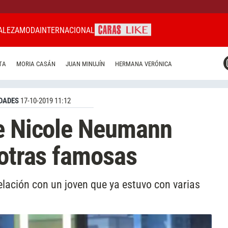
ALEZA
MODA
INTERNACIONAL
CARAS MIAMI
TA
MORIA CASÁN
JUAN MINUJÍN
HERMANA VERÓNICA
CARAS BRASIL
CARAS URUGUAY
DADES
17-10-2019 11:12
de Nicole Neumann
 otras famosas
ación con un joven que ya estuvo con varias