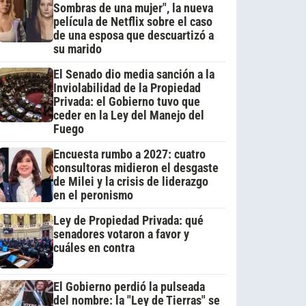
Sombras de una mujer", la nueva
película de Netflix sobre el caso
de una esposa que descuartizó a
su marido
El Senado dio media sanción a la
Inviolabilidad de la Propiedad
Privada: el Gobierno tuvo que
ceder en la Ley del Manejo del
Fuego
Encuesta rumbo a 2027: cuatro
consultoras midieron el desgaste
de Milei y la crisis de liderazgo
en el peronismo
Ley de Propiedad Privada: qué
senadores votaron a favor y
cuáles en contra
El Gobierno perdió la pulseada
del nombre: la "Ley de Tierras" se