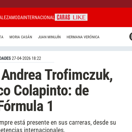
ALEZA
MODA
INTERNACIONAL
CARAS MIAMI
TA
MORIA CASÁN
JUAN MINUJÍN
HERMANA VERÓNICA
CARAS BRASIL
CARAS URUGUAY
DADES
27-04-2026 18:22
 Andrea Trofimczuk,
o Colapinto: de
 Fórmula 1
iempre está presente en sus carreras, desde su
petencias internacionales.