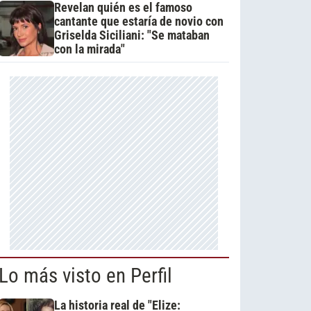
Revelan quién es el famoso
cantante que estaría de novio con
Griselda Siciliani: "Se mataban
con la mirada"
Lo más visto en Perfil
La historia real de "Elize: