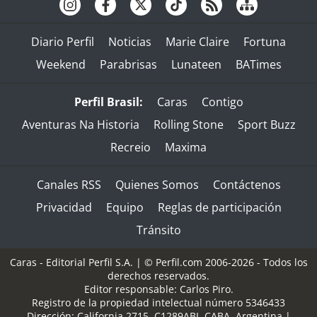
Diario Perfil
Noticias
Marie Claire
Fortuna
Weekend
Parabrisas
Lunateen
BATimes
Perfil Brasil:
Caras
Contigo
Aventuras Na Historia
Rolling Stone
Sport Buzz
Recreio
Maxima
Canales RSS
Quienes Somos
Contáctenos
Privacidad
Equipo
Reglas de participación
Tránsito
Caras - Editorial Perfil S.A.
| © Perfil.com 2006-2026 - Todos los
derechos reservados.
Editor responsable: Carlos Piro.
Registro de la propiedad intelectual número 5346433
Dirección:
California 2715
,
C1289ABI
,
CABA, Argentina
|