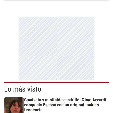
Lo más visto
Camiseta y minifalda cuadrillé: Gime Accardi
conquista España con un original look en
tendencia