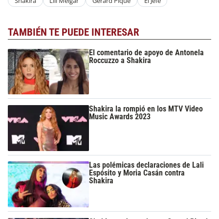
Shakira
Lili Melgar
Gerard Piqué
El Jefe
TAMBIÉN TE PUEDE INTERESAR
El comentario de apoyo de Antonela
Roccuzzo a Shakira
Shakira la rompió en los MTV Video
Music Awards 2023
Las polémicas declaraciones de Lali
Espósito y Moria Casán contra
Shakira