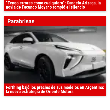
“Tengo errores como cualquiera”: Candela Arizaga, la
novia de Facundo Moyano rompió el silencio
Forthing bajó los precios de sus modelos en Argentina:
la nueva estrategia de Oriente Motors