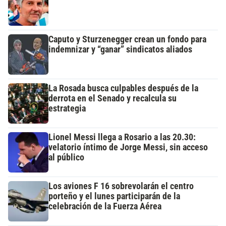
Caputo y Sturzenegger crean un fondo para
indemnizar y “ganar” sindicatos aliados
La Rosada busca culpables después de la
derrota en el Senado y recalcula su
estrategia
Lionel Messi llega a Rosario a las 20.30:
velatorio íntimo de Jorge Messi, sin acceso
al público
Los aviones F 16 sobrevolarán el centro
porteño y el lunes participarán de la
celebración de la Fuerza Aérea