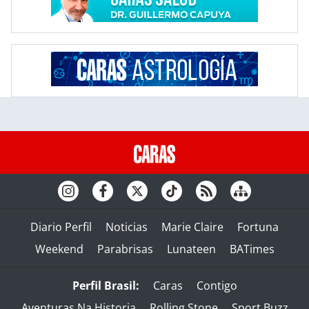
Diario Perfil
Noticias
Marie Claire
Fortuna
Weekend
Parabrisas
Lunateen
BATimes
Perfil Brasil:
Caras
Contigo
Aventuras Na Historia
Rolling Stone
Sport Buzz