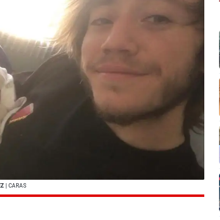
EZ
| CARAS