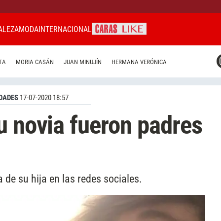
ALEZA
MODA
INTERNACIONAL
CARAS MIAMI
TA
MORIA CASÁN
JUAN MINUJÍN
HERMANA VERÓNICA
CARAS BRASIL
CARAS URUGUAY
DADES
17-07-2020 18:57
u novia fueron padres
 de su hija en las redes sociales.