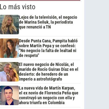
Lo más visto
Lejos de la televisión, el negocio
de Marina Señuk, la periodista
que renunció a TN
Desde Punta Cana, Pampita habló
sobre Martín Pepa y se confesó:
"No negocio la falta de lealtad ni
de respeto"
El nuevo negocio de Nicolás, el
marido de Rocío Guirao Díaz en el
desierto: de heredero de un
imperio a astrofotógrafo
La nueva vida de Martín Karpan,
el ex novio de Florencia Peña que
construyó un negocio con ella y
ahora triunfa en Colombia