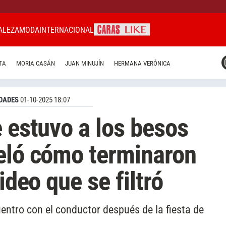
ALEZA
MODA
INTERNACIONAL
CARAS MIAMI
TA
MORIA CASÁN
JUAN MINUJÍN
HERMANA VERÓNICA
CARAS BRASIL
CARAS URUGUAY
DADES
01-10-2025 18:07
e estuvo a los besos
eló cómo terminaron
ideo que se filtró
entro con el conductor después de la fiesta de