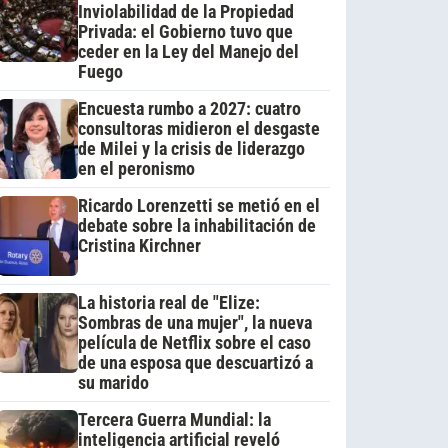
Inviolabilidad de la Propiedad
Privada: el Gobierno tuvo que
ceder en la Ley del Manejo del
Fuego
Encuesta rumbo a 2027: cuatro
consultoras midieron el desgaste
de Milei y la crisis de liderazgo
en el peronismo
Ricardo Lorenzetti se metió en el
debate sobre la inhabilitación de
Cristina Kirchner
La historia real de "Elize:
Sombras de una mujer", la nueva
película de Netflix sobre el caso
de una esposa que descuartizó a
su marido
Tercera Guerra Mundial: la
inteligencia artificial reveló