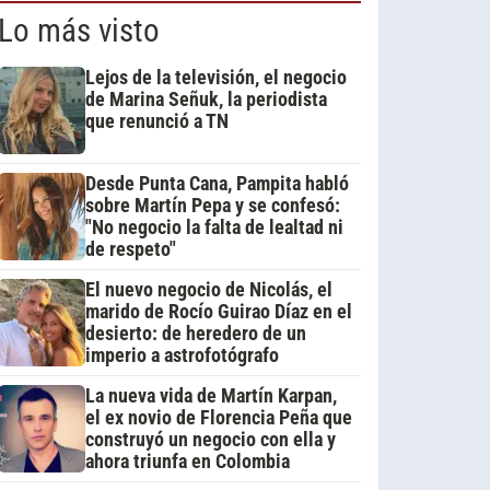
Lo más visto
Lejos de la televisión, el negocio
de Marina Señuk, la periodista
que renunció a TN
Desde Punta Cana, Pampita habló
sobre Martín Pepa y se confesó:
"No negocio la falta de lealtad ni
de respeto"
El nuevo negocio de Nicolás, el
marido de Rocío Guirao Díaz en el
desierto: de heredero de un
imperio a astrofotógrafo
La nueva vida de Martín Karpan,
el ex novio de Florencia Peña que
construyó un negocio con ella y
ahora triunfa en Colombia