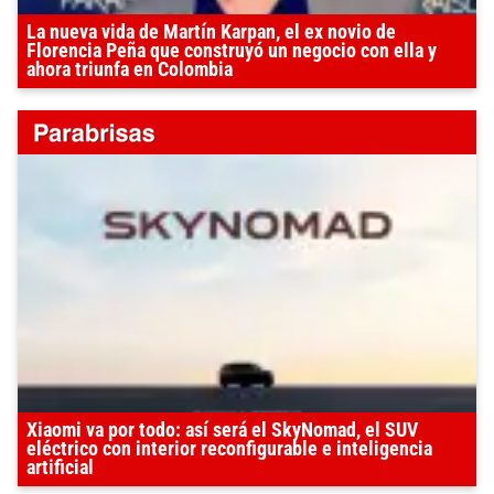
La nueva vida de Martín Karpan, el ex novio de
Florencia Peña que construyó un negocio con ella y
ahora triunfa en Colombia
Xiaomi va por todo: así será el SkyNomad, el SUV
eléctrico con interior reconfigurable e inteligencia
artificial