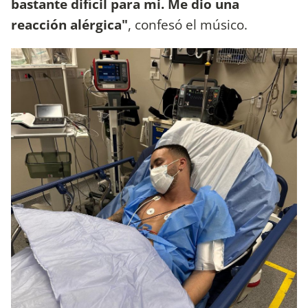
bastante difícil para mi. Me dio una
reacción alérgica"
, confesó el músico.