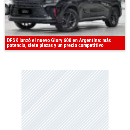
DFSK lanzó el nuevo Glory 600 en Argentina: más
potencia, siete plazas y un precio competitivo