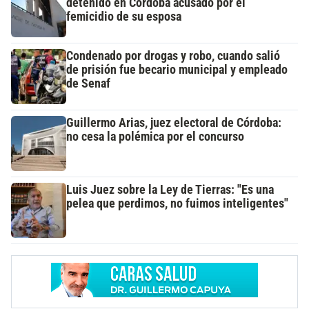
detenido en Córdoba acusado por el
femicidio de su esposa
Condenado por drogas y robo, cuando salió
de prisión fue becario municipal y empleado
de Senaf
Guillermo Arias, juez electoral de Córdoba:
no cesa la polémica por el concurso
Luis Juez sobre la Ley de Tierras: "Es una
pelea que perdimos, no fuimos inteligentes"