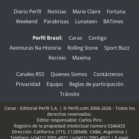
Diario Perfil
Noticias
Marie Claire
Fortuna
Weekend
Parabrisas
Lunateen
BATimes
Perfil Brasil:
Caras
Contigo
Aventuras Na Historia
Rolling Stone
Sport Buzz
Recreio
Maxima
Canales RSS
Quienes Somos
Contáctenos
Privacidad
Equipo
Reglas de participación
Tránsito
Caras - Editorial Perfil S.A.
| © Perfil.com 2006-2026 - Todos los
derechos reservados.
Editor responsable: Carlos Piro.
Registro de la propiedad intelectual número 5346433
Dirección:
California 2715
,
C1289ABI
,
CABA, Argentina
|
Teléfono:
(+5411) 7091-4921
/
(+5411) 7091-4922
| E-mail: