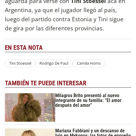
aguarda para verse con
Tini Stoessel
acá en
Argentina, ya que el jugador llegó al país,
luego del partido contra Estonia y Tini sigue
de gira por las diferentes provincias.
EN ESTA NOTA
Tini Stoessel
Rodrigo De Paul
Camila Homs
TAMBIÉN TE PUEDE INTERESAR
Milagros Brito presentó al nuevo
integrante de su familia: “El amor
después del amor”
Mariana Fabbiani y un descanso de
lujo en Mykonos: las fotos de ensueño