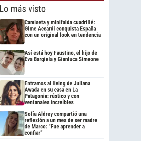
Lo más visto
Camiseta y minifalda cuadrillé:
Gime Accardi conquista España
con un original look en tendencia
Así está hoy Faustino, el hijo de
Eva Bargiela y Gianluca Simeone
Entramos al living de Juliana
Awada en su casa en La
Patagonia: rústico y con
ventanales increíbles
Sofía Aldrey compartió una
reflexión a un mes de ser madre
de Marco: “Fue aprender a
confiar”