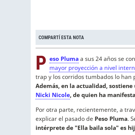
COMPARTÍ ESTA NOTA
P
eso Pluma
a sus 24 años se con
mayor proyección a nivel intern
trap y los corridos tumbados lo han 
Además, en la actualidad, sostien
Nicki Nicole
, de quien ha manifes
Por otra parte, recientemente, a trav
explicar el pasado de
Peso Pluma
. 
intérprete de "Ella baila sola" es h