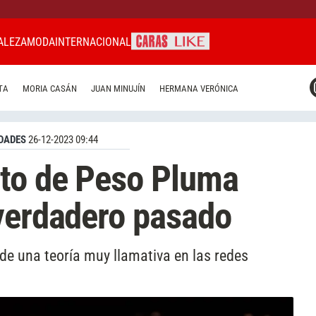
ALEZA
MODA
INTERNACIONAL
CARAS MIAMI
TA
MORIA CASÁN
JUAN MINUJÍN
HERMANA VERÓNICA
CARAS BRASIL
CARAS URUGUAY
DADES
26-12-2023 09:44
eto de Peso Pluma
verdadero pasado
 de una teoría muy llamativa en las redes