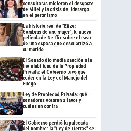
consultoras midieron el desgaste
de Milei y la crisis de liderazgo
en el peronismo
La historia real de "Elize:
Sombras de una mujer", la nueva
película de Netflix sobre el caso
de una esposa que descuartizó a
su marido
El Senado dio media sanción a la
Inviolabilidad de la Propiedad
Privada: el Gobierno tuvo que
ceder en la Ley del Manejo del
Fuego
Ley de Propiedad Privada: qué
senadores votaron a favor y
cuáles en contra
El Gobierno perdió la pulseada
del nombre: la "Ley de Tierras" se