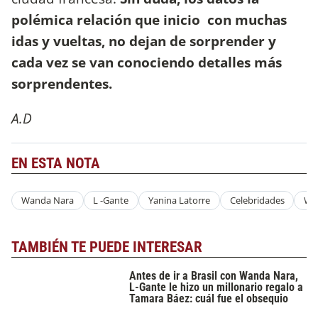
polémica relación que inicio con muchas
idas y vueltas, no dejan de sorprender y
cada vez se van conociendo detalles más
sorprendentes.
A.D
EN ESTA NOTA
Wanda Nara
L -Gante
Yanina Latorre
Celebridades
Wa
TAMBIÉN TE PUEDE INTERESAR
Antes de ir a Brasil con Wanda Nara,
L-Gante le hizo un millonario regalo a
Tamara Báez: cuál fue el obsequio