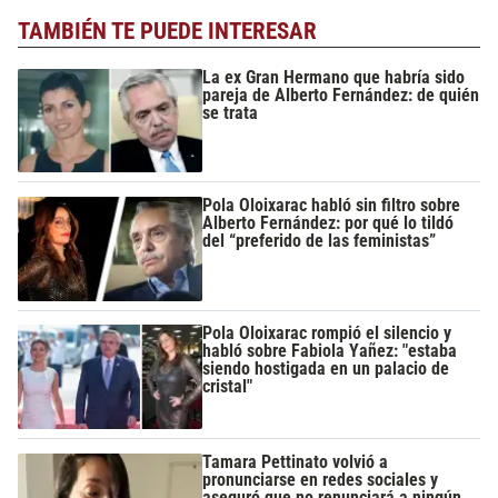
TAMBIÉN TE PUEDE INTERESAR
La ex Gran Hermano que habría sido
pareja de Alberto Fernández: de quién
se trata
Pola Oloixarac habló sin filtro sobre
Alberto Fernández: por qué lo tildó
del “preferido de las feministas”
Pola Oloixarac rompió el silencio y
habló sobre Fabiola Yañez: "estaba
siendo hostigada en un palacio de
cristal"
Tamara Pettinato volvió a
pronunciarse en redes sociales y
aseguró que no renunciará a ningún