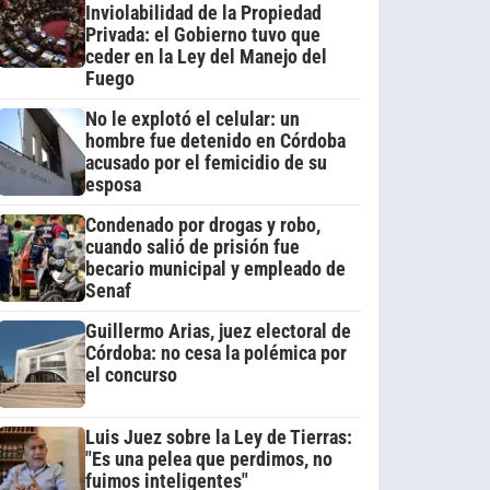
Inviolabilidad de la Propiedad
Privada: el Gobierno tuvo que
ceder en la Ley del Manejo del
Fuego
No le explotó el celular: un
hombre fue detenido en Córdoba
acusado por el femicidio de su
esposa
Condenado por drogas y robo,
cuando salió de prisión fue
becario municipal y empleado de
Senaf
Guillermo Arias, juez electoral de
Córdoba: no cesa la polémica por
el concurso
Luis Juez sobre la Ley de Tierras:
"Es una pelea que perdimos, no
fuimos inteligentes"