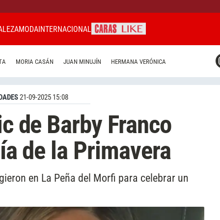
ALEZA
MODA
INTERNACIONAL
CARAS MIAMI
TA
MORIA CASÁN
JUAN MINUJÍN
HERMANA VERÓNICA
CARAS BRASIL
CARAS URUGUAY
DADES
21-09-2025 15:08
ic de Barby Franco
Día de la Primavera
gieron en La Peña del Morfi para celebrar un