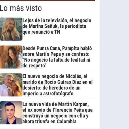
Lo más visto
Lejos de la televisión, el negocio
de Marina Señuk, la periodista
que renunció a TN
Desde Punta Cana, Pampita habló
sobre Martín Pepa y se confesó:
"No negocio la falta de lealtad ni
de respeto"
El nuevo negocio de Nicolás, el
marido de Rocío Guirao Díaz en el
desierto: de heredero de un
imperio a astrofotógrafo
La nueva vida de Martín Karpan,
el ex novio de Florencia Peña que
construyó un negocio con ella y
ahora triunfa en Colombia