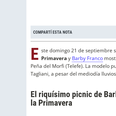
COMPARTÍ ESTA NOTA
E
ste domingo 21 de septiembre se
Primavera
y
Barby Franco
mostr
Peña del Morfi (Telefe). La modelo pub
Tagliani, a pesar del mediodía lluvi
El riquísimo picnic de Bar
la Primavera