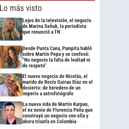
Lo más visto
Lejos de la televisión, el negocio
de Marina Señuk, la periodista
que renunció a TN
Desde Punta Cana, Pampita habló
sobre Martín Pepa y se confesó:
"No negocio la falta de lealtad ni
de respeto"
El nuevo negocio de Nicolás, el
marido de Rocío Guirao Díaz en el
desierto: de heredero de un
imperio a astrofotógrafo
La nueva vida de Martín Karpan,
el ex novio de Florencia Peña que
construyó un negocio con ella y
ahora triunfa en Colombia