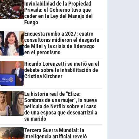
Inviolabilidad de la Propiedad
Privada: el Gobierno tuvo que
ceder en la Ley del Manejo del
Fuego
Encuesta rumbo a 2027: cuatro
consultoras midieron el desgaste
de Milei y la crisis de liderazgo
en el peronismo
Ricardo Lorenzetti se metió en el
debate sobre la inhabilitación de
Cristina Kirchner
La historia real de "Elize:
Sombras de una mujer", la nueva
película de Netflix sobre el caso
de una esposa que descuartizó a
su marido
Tercera Guerra Mundial: la
inteligencia artificial reveló