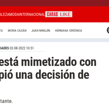
ALEZA
MODA
INTERNACIONAL
CARAS MIAMI
TA
MORIA CASÁN
JUAN MINUJÍN
HERMANA VERÓNICA
CARAS BRASIL
CARAS URUGUAY
DADES
02-08-2022 10:51
 está mimetizado con
pió una decisión de
ntante.