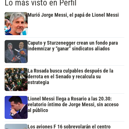
Lo más visto en Perfil
Murió Jorge Messi, el papá de Lionel Messi
Caputo y Sturzenegger crean un fondo para
indemnizar y “ganar” sindicatos aliados
La Rosada busca culpables después de la
derrota en el Senado y recalcula su
estrategia
Lionel Messi llega a Rosario a las 20.30:
velatorio íntimo de Jorge Messi, sin acceso
al público
Los aviones F 16 sobrevolarán el centro