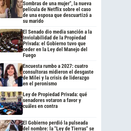
Sombras de una mujer", la nueva
película de Netflix sobre el caso
de una esposa que descuartizó a
su marido
El Senado dio media sanción a la
Inviolabilidad de la Propiedad
Privada: el Gobierno tuvo que
ceder en la Ley del Manejo del
Fuego
Encuesta rumbo a 2027: cuatro
consultoras midieron el desgaste
de Milei y la crisis de liderazgo
en el peronismo
Ley de Propiedad Privada: qué
senadores votaron a favor y
cuáles en contra
El Gobierno perdió la pulseada
del nombre: la "Ley de Tierras" se