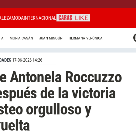
ALEZA
MODA
INTERNACIONAL
CARAS MIAMI
TA
MORIA CASÁN
JUAN MINUJÍN
HERMANA VERÓNICA
CARAS BRASIL
CARAS URUGUAY
DADES
17-06-2026 14:26
de Antonela Roccuzzo
spués de la victoria
steo orgulloso y
vuelta