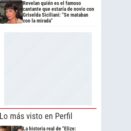
Revelan quién es el famoso
cantante que estaría de novio con
Griselda Siciliani: "Se mataban
con la mirada"
Lo más visto en Perfil
La historia real de "Elize: