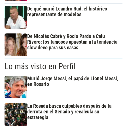
De qué murió Leandro Rud, el histórico
representante de modelos
De Nicolás Cabré y Rocío Pardo a Calu
Rivero: los famosos apuestan a la tendencia
slow deco para sus casas
Lo más visto en Perfil
Murió Jorge Messi, el papá de Lionel Messi,
en Rosario
La Rosada busca culpables después de la
derrota en el Senado y recalcula su
estrategia