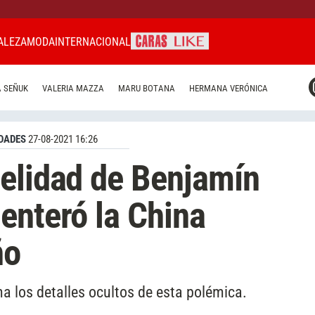
ALEZA
MODA
INTERNACIONAL
CARAS MIAMI
 SEÑUK
VALERIA MAZZA
MARU BOTANA
HERMANA VERÓNICA
CARAS BRASIL
CARAS URUGUAY
DADES
27-08-2021 16:26
elidad de Benjamín
enteró la China
ño
a los detalles ocultos de esta polémica.