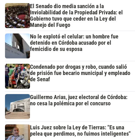
El Senado dio media sanción a la
Inviolabilidad de la Propiedad Privada: el
Gobierno tuvo que ceder en la Ley del
Manejo del Fuego
No le explotó el celular: un hombre fue
detenido en Córdoba acusado por el
femicidio de su esposa
Condenado por drogas y robo, cuando salió
de prisión fue becario municipal y empleado
de Senaf
Guillermo Arias, juez electoral de Córdoba:
no cesa la polémica por el concurso
Luis Juez sobre la Ley de Tierras: "Es una
pelea que perdimos, no fuimos inteligentes"