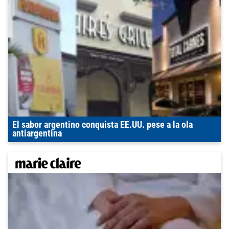
El sabor argentino conquista EE.UU. pese a la ola
antiargentina