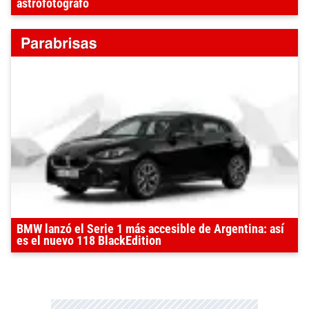
astrofotógrafo
BMW lanzó el Serie 1 más accesible de Argentina: así
es el nuevo 118 BlackEdition