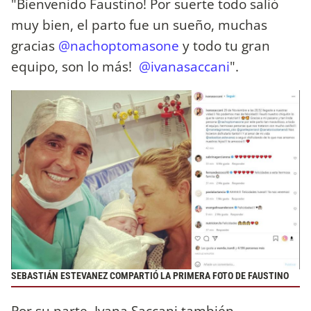
"Bienvenido Faustino! Por suerte todo salió
muy bien, el parto fue un sueño, muchas
gracias
@nachoptomasone
y todo tu gran
equipo, son lo más!
@ivanasaccani
".
SEBASTIÁN ESTEVANEZ COMPARTIÓ LA PRIMERA FOTO DE FAUSTINO
Por su parte, Ivana Saccani también