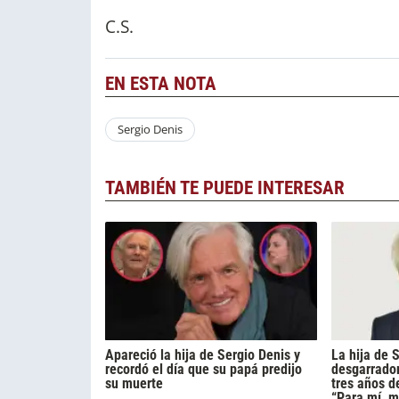
C.S.
EN ESTA NOTA
Sergio Denis
TAMBIÉN TE PUEDE INTERESAR
Apareció la hija de Sergio Denis y
La hija de 
recordó el día que su papá predijo
desgarrador
su muerte
tres años d
“Para mí, m