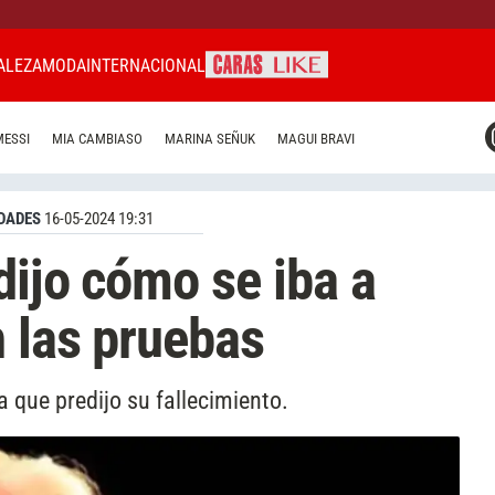
ALEZA
MODA
INTERNACIONAL
CARAS MIAMI
MESSI
MIA CAMBIASO
MARINA SEÑUK
MAGUI BRAVI
CARAS BRASIL
CARAS URUGUAY
DADES
16-05-2024 19:31
dijo cómo se iba a
n las pruebas
a que predijo su fallecimiento.