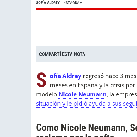
SOFÍA ALDREY
| INSTAGRAM
COMPARTÍ ESTA NOTA
S
ofía Aldrey
regresó hace 3 mes
meses en España y la crisis por l
modelo
Nicole Neumann
,
la empres
situación y le pidió ayuda a sus segu
Como Nicole Neumann, Sof