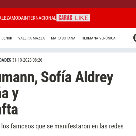
ALEZA
MODA
INTERNACIONAL
CARAS MIAMI
 SEÑUK
VALERIA MAZZA
MARU BOTANA
HERMANA VERÓNICA
CARAS BRASIL
CARAS URUGUAY
DADES
31-10-2023 08:26
mann, Sofía Aldrey
a y
afta
 los famosos que se manifestaron en las redes