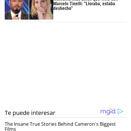
Marcelo Tinelli: “Lloraba, estaba
deshecho”