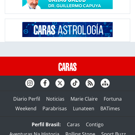
Diario Perfil
Noticias
Marie Claire
Fortuna
Weekend
Parabrisas
Lunateen
BATimes
Perfil Brasil:
Caras
Contigo
Aventuras Na Historia
Rolling Stone
Sport Buzz