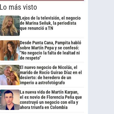
Lo más visto
Lejos de la televisión, el negocio
de Marina Señuk, la periodista
que renunció a TN
Desde Punta Cana, Pampita habló
sobre Martín Pepa y se confesó:
"No negocio la falta de lealtad ni
de respeto"
El nuevo negocio de Nicolás, el
marido de Rocío Guirao Díaz en el
desierto: de heredero de un
imperio a astrofotógrafo
La nueva vida de Martín Karpan,
el ex novio de Florencia Peña que
construyó un negocio con ella y
ahora triunfa en Colombia