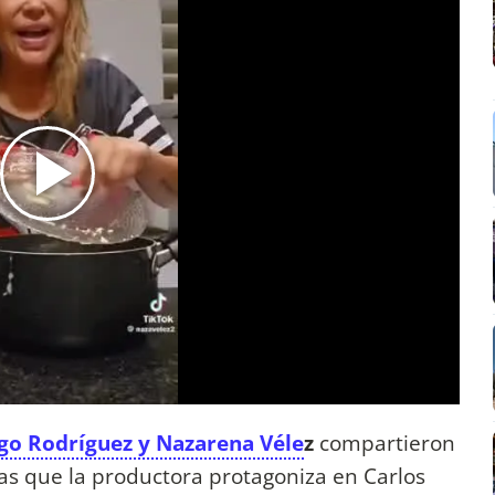
go Rodríguez y Nazarena Véle
z
compartieron
bras que la productora protagoniza en Carlos