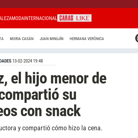
ALEZA
MODA
INTERNACIONAL
CARAS MIAMI
TA
MORIA CASÁN
JUAN MINUJÍN
HERMANA VERÓNICA
CARAS BRASIL
CARAS URUGUAY
DADES
13-02-2024 19:48
, el hijo menor de
 compartió su
deos con snack
ductora y compartió cómo hizo la cena.