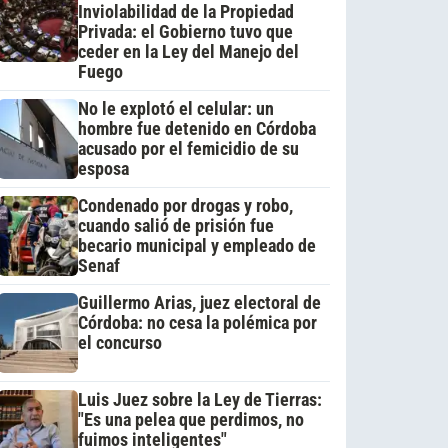
Inviolabilidad de la Propiedad
Privada: el Gobierno tuvo que
ceder en la Ley del Manejo del
Fuego
No le explotó el celular: un
hombre fue detenido en Córdoba
acusado por el femicidio de su
esposa
Condenado por drogas y robo,
cuando salió de prisión fue
becario municipal y empleado de
Senaf
Guillermo Arias, juez electoral de
Córdoba: no cesa la polémica por
el concurso
Luis Juez sobre la Ley de Tierras:
"Es una pelea que perdimos, no
fuimos inteligentes"