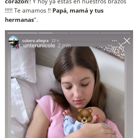
corazón
!! Y hoy ya estás en nuestros brazos
!!!!! Te amamos !!
Papá, mamá y tus
hermanas
".