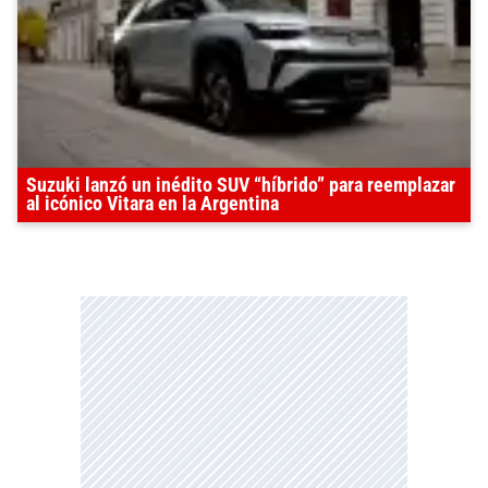
Suzuki lanzó un inédito SUV “híbrido” para reemplazar
al icónico Vitara en la Argentina