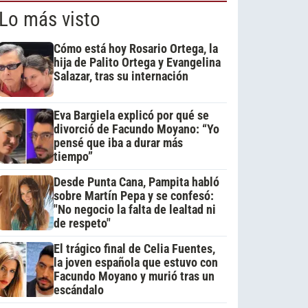
Lo más visto
Cómo está hoy Rosario Ortega, la
hija de Palito Ortega y Evangelina
Salazar, tras su internación
Eva Bargiela explicó por qué se
divorció de Facundo Moyano: “Yo
pensé que iba a durar más
tiempo”
Desde Punta Cana, Pampita habló
sobre Martín Pepa y se confesó:
"No negocio la falta de lealtad ni
de respeto"
El trágico final de Celia Fuentes,
la joven española que estuvo con
Facundo Moyano y murió tras un
escándalo