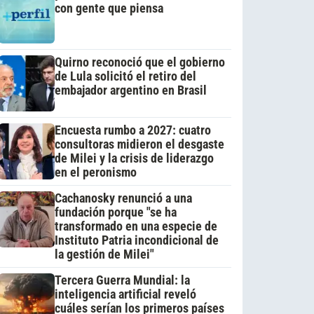
con gente que piensa
Quirno reconoció que el gobierno
de Lula solicitó el retiro del
embajador argentino en Brasil
Encuesta rumbo a 2027: cuatro
consultoras midieron el desgaste
de Milei y la crisis de liderazgo
en el peronismo
Cachanosky renunció a una
fundación porque "se ha
transformado en una especie de
Instituto Patria incondicional de
la gestión de Milei"
Tercera Guerra Mundial: la
inteligencia artificial reveló
cuáles serían los primeros países