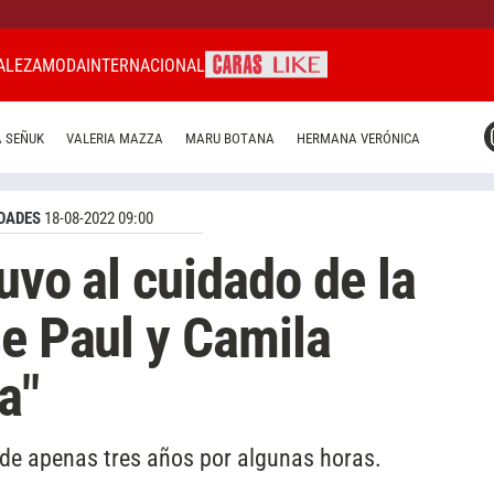
ALEZA
MODA
INTERNACIONAL
CARAS MIAMI
 SEÑUK
VALERIA MAZZA
MARU BOTANA
HERMANA VERÓNICA
CARAS BRASIL
CARAS URUGUAY
DADES
18-08-2022 09:00
uvo al cuidado de la
De Paul y Camila
a"
 de apenas tres años por algunas horas.