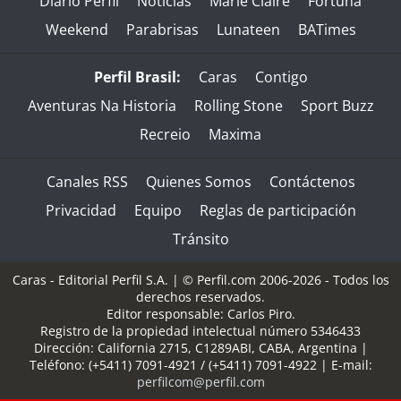
Diario Perfil
Noticias
Marie Claire
Fortuna
Weekend
Parabrisas
Lunateen
BATimes
Perfil Brasil:
Caras
Contigo
Aventuras Na Historia
Rolling Stone
Sport Buzz
Recreio
Maxima
Canales RSS
Quienes Somos
Contáctenos
Privacidad
Equipo
Reglas de participación
Tránsito
Caras - Editorial Perfil S.A.
| © Perfil.com 2006-2026 - Todos los
derechos reservados.
Editor responsable: Carlos Piro.
Registro de la propiedad intelectual número 5346433
Dirección:
California 2715
,
C1289ABI
,
CABA, Argentina
|
Teléfono:
(+5411) 7091-4921
/
(+5411) 7091-4922
| E-mail:
perfilcom@perfil.com