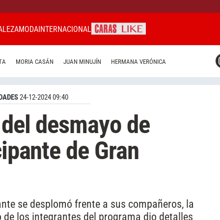
ALEZA
MODA
INTERNACIONAL
CARAS MIAMI
TA
MORIA CASÁN
JUAN MINUJÍN
HERMANA VERÓNICA
CARAS BRASIL
CARAS URUGUAY
DADES
24-12-2024 09:40
 del desmayo de
cipante de Gran
pante se desplomó frente a sus compañeros, la
 de los integrantes del programa dio detalles