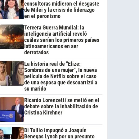
consultoras midieron el desgaste
de Milei y la crisis de liderazgo
en el peronismo
Tercera Guerra Mundial: la
inteligencia artificial reveló
cuáles serían los primeros países
latinoamericanos en ser
derrotados
La historia real de "Elize:
Sombras de una mujer", la nueva
película de Netflix sobre el caso
de una esposa que descuartizó a
su marido
Ricardo Lorenzetti se metió en el
debate sobre la inhabilitación de
Cristina Kirchner
Di Tullio impugnó a Joaquín
Benegas Lynch por un presunto