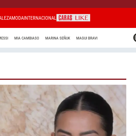
ALEZA
MODA
INTERNACIONAL
CARAS MIAMI
MESSI
MIA CAMBIASO
MARINA SEÑUK
MAGUI BRAVI
CARAS BRASIL
CARAS URUGUAY