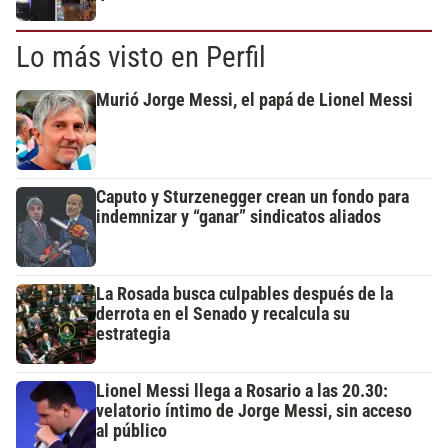
Lo más visto en Perfil
Murió Jorge Messi, el papá de Lionel Messi
Caputo y Sturzenegger crean un fondo para
indemnizar y “ganar” sindicatos aliados
La Rosada busca culpables después de la
derrota en el Senado y recalcula su
estrategia
Lionel Messi llega a Rosario a las 20.30:
velatorio íntimo de Jorge Messi, sin acceso
al público