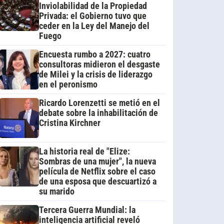
Inviolabilidad de la Propiedad
Privada: el Gobierno tuvo que
ceder en la Ley del Manejo del
Fuego
Encuesta rumbo a 2027: cuatro
consultoras midieron el desgaste
de Milei y la crisis de liderazgo
en el peronismo
Ricardo Lorenzetti se metió en el
debate sobre la inhabilitación de
Cristina Kirchner
La historia real de "Elize:
Sombras de una mujer", la nueva
película de Netflix sobre el caso
de una esposa que descuartizó a
su marido
Tercera Guerra Mundial: la
inteligencia artificial reveló