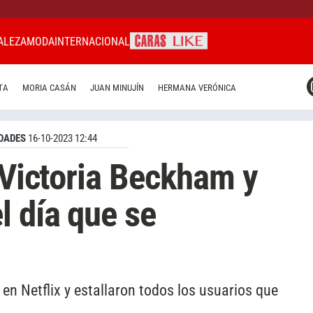
ALEZA
MODA
INTERNACIONAL
CARAS MIAMI
TA
MORIA CASÁN
JUAN MINUJÍN
HERMANA VERÓNICA
CARAS BRASIL
CARAS URUGUAY
DADES
16-10-2023 12:44
e Victoria Beckham y
 día que se
n Netflix y estallaron todos los usuarios que