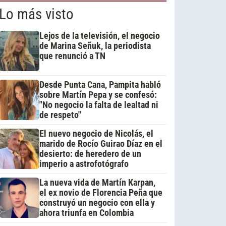
Lo más visto
Lejos de la televisión, el negocio
de Marina Señuk, la periodista
que renunció a TN
Desde Punta Cana, Pampita habló
sobre Martín Pepa y se confesó:
"No negocio la falta de lealtad ni
de respeto"
El nuevo negocio de Nicolás, el
marido de Rocío Guirao Díaz en el
desierto: de heredero de un
imperio a astrofotógrafo
La nueva vida de Martín Karpan,
el ex novio de Florencia Peña que
construyó un negocio con ella y
ahora triunfa en Colombia