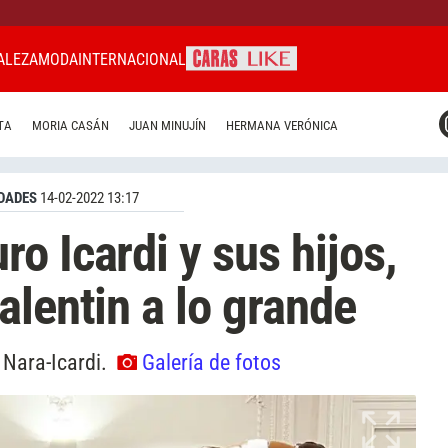
ALEZA
MODA
INTERNACIONAL
CARAS MIAMI
TA
MORIA CASÁN
JUAN MINUJÍN
HERMANA VERÓNICA
CARAS BRASIL
CARAS URUGUAY
DADES
14-02-2022 13:17
o Icardi y sus hijos,
alentin a lo grande
 Nara-Icardi.
Galería de fotos