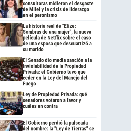
consultoras midieron el desgaste
de Milei y la crisis de liderazgo
en el peronismo
La historia real de "Elize:
Sombras de una mujer", la nueva
película de Netflix sobre el caso
de una esposa que descuartizó a
su marido
El Senado dio media sanción a la
Inviolabilidad de la Propiedad
Privada: el Gobierno tuvo que
ceder en la Ley del Manejo del
Fuego
Ley de Propiedad Privada: qué
senadores votaron a favor y
cuáles en contra
El Gobierno perdió la pulseada
del nombre: la "Ley de Tierras" se