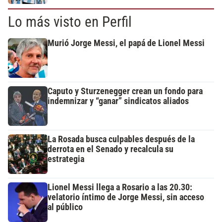
Lo más visto en Perfil
Murió Jorge Messi, el papá de Lionel Messi
Caputo y Sturzenegger crean un fondo para
indemnizar y “ganar” sindicatos aliados
La Rosada busca culpables después de la
derrota en el Senado y recalcula su
estrategia
Lionel Messi llega a Rosario a las 20.30:
velatorio íntimo de Jorge Messi, sin acceso
al público