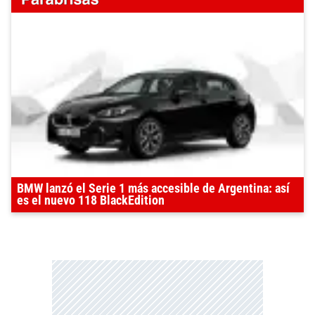
BMW lanzó el Serie 1 más accesible de Argentina: así
es el nuevo 118 BlackEdition