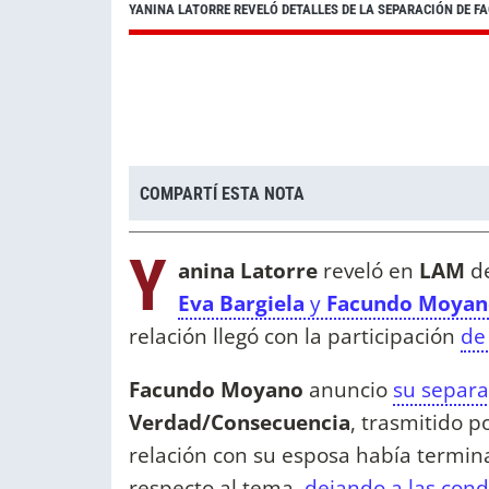
YANINA LATORRE REVELÓ DETALLES DE LA SEPARACIÓN DE 
COMPARTÍ ESTA NOTA
Y
anina Latorre
reveló en
LAM
d
Eva Bargiela
y
Facundo Moyan
relación llegó con la participación
de
Facundo Moyano
anuncio
su separa
Verdad/Consecuencia
, trasmitido p
relación con su esposa había termi
respecto al tema,
dejando a las cond