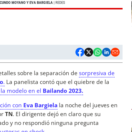
FACUNDO MOYANO Y EVA BARGIELA
| REDES
etalles sobre la separación de
sorpresiva de
o
.
La panelista contó que el quiebre de la
 la modelo en el
Bailando 2023.
ción con
Eva Bargiela
la noche del jueves en
or
TN
. El dirigente dejó en claro que su
nado y no respondió ninguna pregunta
uctoras en shock.