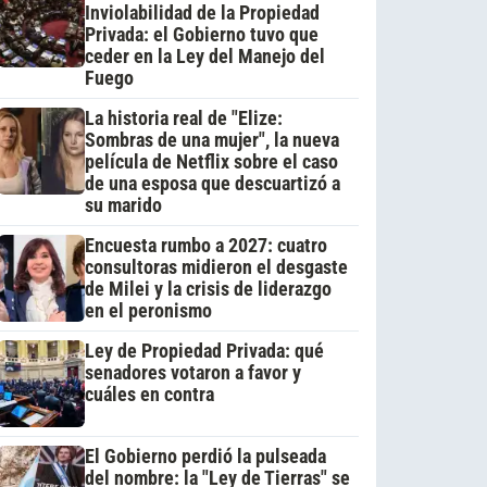
Inviolabilidad de la Propiedad
Privada: el Gobierno tuvo que
ceder en la Ley del Manejo del
Fuego
La historia real de "Elize:
Sombras de una mujer", la nueva
película de Netflix sobre el caso
de una esposa que descuartizó a
su marido
Encuesta rumbo a 2027: cuatro
consultoras midieron el desgaste
de Milei y la crisis de liderazgo
en el peronismo
Ley de Propiedad Privada: qué
senadores votaron a favor y
cuáles en contra
El Gobierno perdió la pulseada
del nombre: la "Ley de Tierras" se