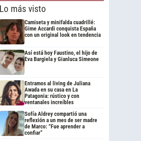
Lo más visto
Camiseta y minifalda cuadrillé:
Gime Accardi conquista España
con un original look en tendencia
Así está hoy Faustino, el hijo de
Eva Bargiela y Gianluca Simeone
Entramos al living de Juliana
Awada en su casa en La
Patagonia: rústico y con
ventanales increíbles
Sofía Aldrey compartió una
reflexión a un mes de ser madre
de Marco: “Fue aprender a
confiar”