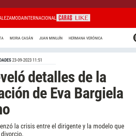
ALEZA
MODA
INTERNACIONAL
CARAS MIAMI
TA
MORIA CASÁN
JUAN MINUJÍN
HERMANA VERÓNICA
CARAS BRASIL
CARAS URUGUAY
DADES
23-09-2023 11:51
veló detalles de la
ación de Eva Bargiela
no
ó la crisis entre el dirigente y la modelo que
 divorcio.